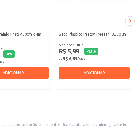
umínio Pratsy 30cm x 4m
Saco Plástico Pratsy Freezer -3L 50 un
A partir de 3 unid.
id.
R$ 5,99
-
13
%
-
8
%
R$ 6,89
ou
/ cada
cada
ADICIONAR
ADICIONAR
preparo e apresentação de alimentos. Sua estrutura em alumínio garante boa