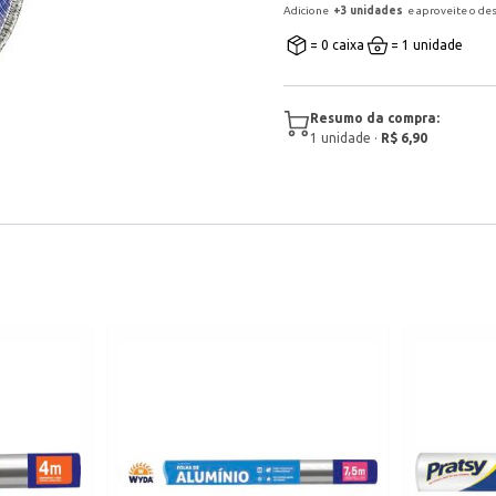
Adicione
+
3
unidade
s
e aproveite o de
= 0 caixa
= 1 unidade
Resumo da compra:
1
unidade
·
R$ 6,90