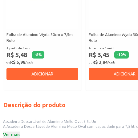
Folha de Alumínio Wyda 30cm x 7,5m
Folha de Alumínio Wyda 3
Rolo
Rolo
A partir de 5 unid.
A partir de 5 unid.
R$ 5,48
R$ 3,45
-
8
%
-
10
%
R$ 5,98
R$ 3,84
ou
/ cada
ou
/ cada
ADICIONAR
ADICIONAR
Descrição do produto
Assadeira Descartável de Alumínio Mello Oval 7,5L Un
A Assadeira Descartável de Alumínio Mello Oval com capacidade para 7,5 litr
resistência e condutividade térmica, facilitando o cozimento uniforme dos al
Ver mais
Perfeita para: