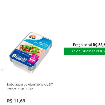
ndes assadeiras.
o.
 para quem busca otimizar o tempo na cozinha e garantir a apresentação de seu
Preço total
R$ 22,
ADICIONAR OS 3 AO CARRI
Embalagem de Alumínio Wyda D7
Prática 750ml 10 un
R$ 11,69