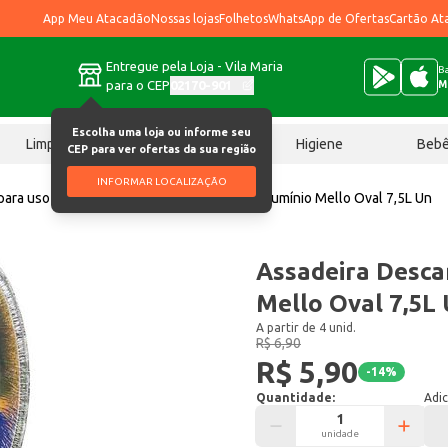
App Meu Atacadão
Nossas lojas
Folhetos
WhatsApp de Ofertas
Cartão At
Entregue pela Loja - Vila Maria
Ba
para o CEP
02170-901
M
Escolha uma loja ou informe seu
Limpeza
Chocolates
Higiene
Beb
CEP para ver ofertas da sua região
INFORMAR LOCALIZAÇÃO
ara uso geral
Assadeira Descartável de Alumínio Mello Oval 7,5L Un
Assadeira Desca
Mello Oval 7,5L
A partir de 4 unid.
R$ 6,90
R$ 5,90
-
14
%
Quantidade:
Adic
unidade