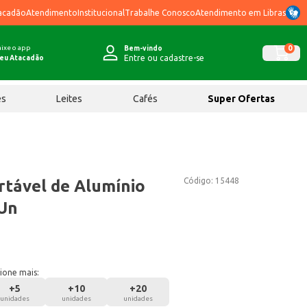
acadão
Atendimento
Institucional
Trabalhe Conosco
Atendimento em Libras
ixe o app
0
Bem-vindo
Entre ou cadastre-se
eu Atacadão
ês
Leites
Cafés
Super Ofertas
Código:
15448
rtável de Alumínio
 Un
ione mais:
+
5
+
10
+
20
unidades
unidades
unidades