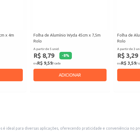
0cm x 4m
Folha de Alumínio Wyda 45cm x 7,5m
Folha de Al
Rolo
Rolo
A partir de 5 unid.
A partir de 3 un
R$ 8,79
R$ 3,29
-
8
%
R$ 9,59
R$ 3,59
ou
/ cada
ou
/ 
ADICIONAR
os é ideal para diversas aplicações, oferecendo praticidade e conveniência no 
imentos.