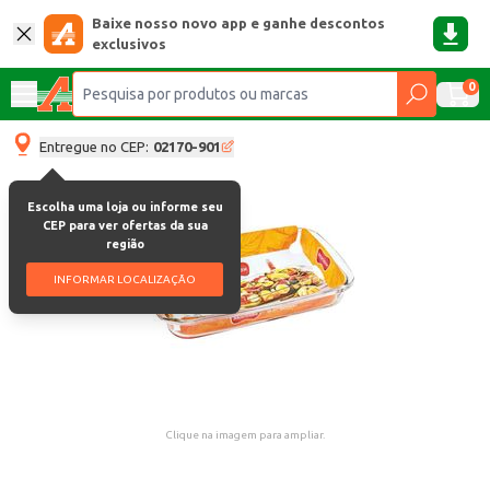
Baixe nosso novo app e ganhe descontos
exclusivos
0
Entregue no CEP:
02170-901
Escolha uma loja ou informe seu
CEP para ver ofertas da sua
região
INFORMAR LOCALIZAÇÃO
Clique na imagem para ampliar.