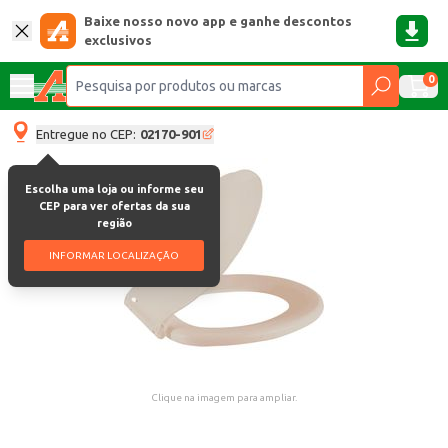
Baixe nosso novo app e ganhe descontos
exclusivos
0
Entregue no CEP:
02170-901
Escolha uma loja ou informe seu
CEP para ver ofertas da sua
região
INFORMAR LOCALIZAÇÃO
Clique na imagem para ampliar.