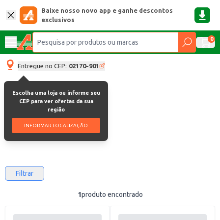
Baixe nosso novo app e ganhe descontos
exclusivos
0
Entregue no CEP:
02170-901
Escolha uma loja ou informe seu
Atcllor
CEP para ver ofertas da sua
região
Atcllor
INFORMAR LOCALIZAÇÃO
Filtrar
1
produto encontrado