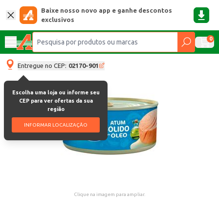
Baixe nosso novo app e ganhe descontos
exclusivos
0
Entregue no CEP:
02170-901
Escolha uma loja ou informe seu
CEP para ver ofertas da sua
região
INFORMAR LOCALIZAÇÃO
Clique na imagem para ampliar.