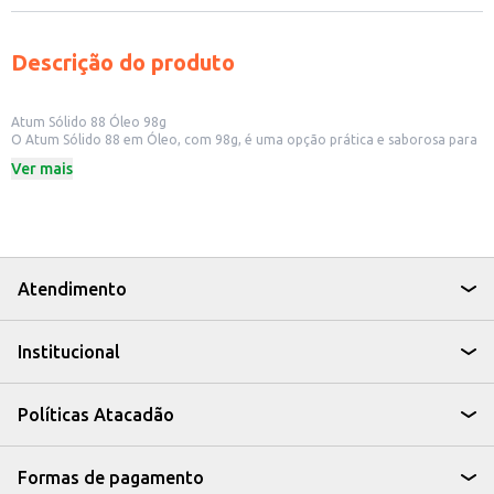
Descrição do produto
Atum Sólido 88 Óleo 98g
O Atum Sólido 88 em Óleo, com 98g, é uma opção prática e saborosa para
quem busca uma refeição rápida e nutritiva. Ideal para ter sempre à mão,
Ver mais
seja em casa, no trabalho ou para revenda em pequenos comércios.
Dicas de Uso:
Adicione em saladas para um almoço leve e proteico.
Prepare sanduíches saborosos e nutritivos.
Utilize como acompanhamento em massas e tortas.
Perfeito para lanchonetes e restaurantes que buscam praticidade sem abrir
mão do sabor.
Atendimento
Com o Atum Sólido 88 em Óleo, você tem uma opção versátil e saborosa
para diversas receitas, agregando valor e praticidade ao seu dia a dia.
Institucional
Políticas Atacadão
Formas de pagamento