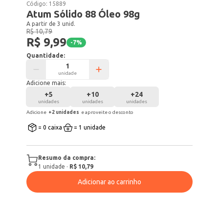
Código:
15889
Atum Sólido 88 Óleo 98g
A partir de 3 unid.
R$ 10,79
R$ 9,99
-
7
%
Quantidade:
unidade
Adicione mais:
+
5
+
10
+
24
unidades
unidades
unidades
Adicione
+
2
unidade
s
e aproveite o desconto
= 0 caixa
= 1 unidade
Resumo da compra:
1
unidade
·
R$ 10,79
Adicionar ao carrinho