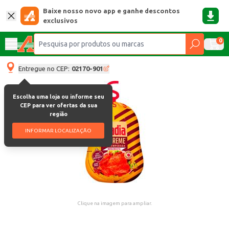
Baixe nosso novo app e ganhe descontos
exclusivos
0
Entregue no CEP:
02170-901
Escolha uma loja ou informe seu
CEP para ver ofertas da sua
região
INFORMAR LOCALIZAÇÃO
Clique na imagem para ampliar.