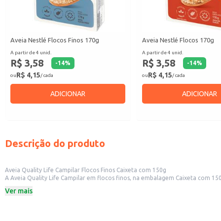
Aveia Nestlé Flocos Finos 170g
Aveia Nestlé Flocos 170g
A partir de 4 unid.
A partir de 4 unid.
R$ 3,58
R$ 3,58
-
14
%
-
14
%
R$ 4,15
R$ 4,15
ou
/ cada
ou
/ cada
ADICIONAR
ADICIONAR
Descrição do produto
Aveia Quality Life Campilar Flocos Finos Caixeta com 150g
A Aveia Quality Life Campilar em flocos finos, na embalagem Caixeta com 150g, é uma opção prática e versátil para diversas aplicaçõ
Ver mais
Dicas de uso:
Utilize em receitas de bolos, pães e biscoitos para adicionar textura e sabor.
Incorpore em mingaus e papinhas para um café da manhã nutritivo.
Adicione a iogurtes, vitaminas e smoothies para aumentar o valor nutricional