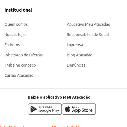
 rendimento, sendo uma escolha adequada para consumidores que buscam opções 
Institucional
agem de 150g é perfeita para consumo individual ou para testar o produto antes de adquirir embalagen
Quem somos
Aplicativo Meu Atacadão
Nossas lojas
Responsabilidade Social
Folhetos
Imprensa
WhatsApp de Ofertas
Blog Atacadão
Trabalhe conosco
Denúncias
Cartão Atacadão
Baixe o aplicativo Meu Atacadão