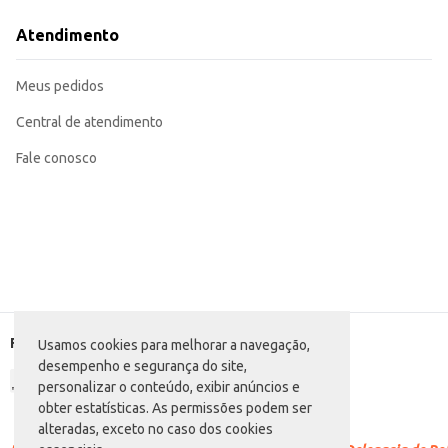
Ideal para revenda em lojas de produtos naturais, padarias e supermercados.
A Aveia Quality Life Campilar em flocos finos oferece praticidade e um bom
Atendimento
como em estabelecimentos comerciais. Sua embal
Marca: Campilar
Departamento: Padaria e matinais
Meus pedidos
Categoria: Aveia
Conteúdo: 150g
EAN: 7896547909745
Central de atendimento
Fale conosco
Formas de pagamento
Usamos cookies para melhorar a navegação,
desempenho e segurança do site,
personalizar o conteúdo, exibir anúncios e
obter estatísticas. As permissões podem ser
alteradas, exceto no caso dos cookies