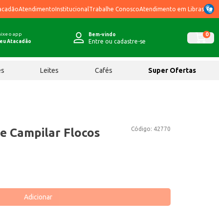
acadão
Atendimento
Institucional
Trabalhe Conosco
Atendimento em Libras
ixe o app
0
Bem-vindo
Entre ou cadastre-se
eu Atacadão
ês
Leites
Cafés
Super Ofertas
Código:
42770
fe Campilar Flocos
Adicionar