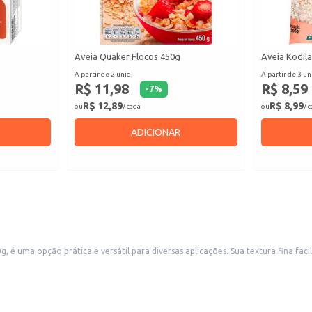
Aveia Quaker Flocos 450g
Aveia Kodila
A partir de 2 unid.
A partir de 3 un
R$ 11,98
R$ 8,59
-
7
%
R$ 12,89
R$ 8,99
ou
/ cada
ou
/ 
ADICIONAR
es. Sua textura fina facilita o preparo em receitas variadas, sendo ideal para consumo doméstico ou
revenda em estabelecimentos comerciais como padarias, mercados e lojas de produtos naturais. A embalagem Caixeta garante a conservação do produto.
.