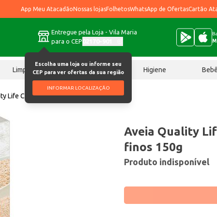
App Meu Atacadão
Nossas lojas
Folhetos
WhatsApp de Ofertas
Cartão At
Entregue pela Loja - Vila Maria
Ba
para o CEP
02170-901
M
Escolha uma loja ou informe seu
Limpeza
Chocolates
Higiene
Beb
CEP para ver ofertas da sua região
INFORMAR LOCALIZAÇÃO
ty Life Campilar Flocos finos 150g
Aveia Quality Li
finos 150g
Produto indisponível