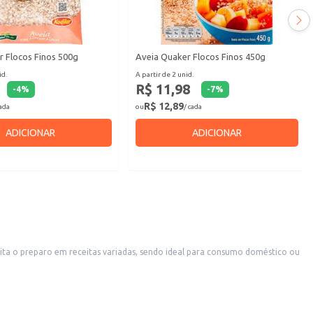
r Flocos Finos 500g
Aveia Quaker Flocos Finos 450g
id.
A partir de 2 unid.
R$ 11,98
-
4
%
-
7
%
R$ 12,89
cada
ou
/ cada
ADICIONAR
ADICIONAR