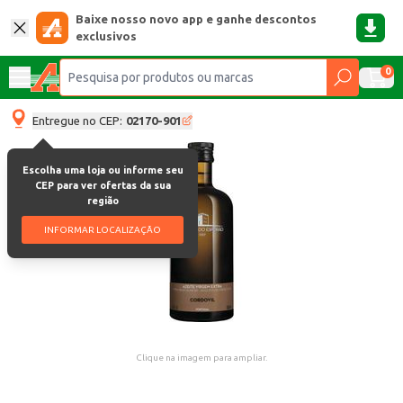
Baixe nosso novo app e ganhe descontos
exclusivos
0
Entregue no CEP:
02170-901
Escolha uma loja ou informe seu
CEP para ver ofertas da sua
região
INFORMAR LOCALIZAÇÃO
Clique na imagem para ampliar.