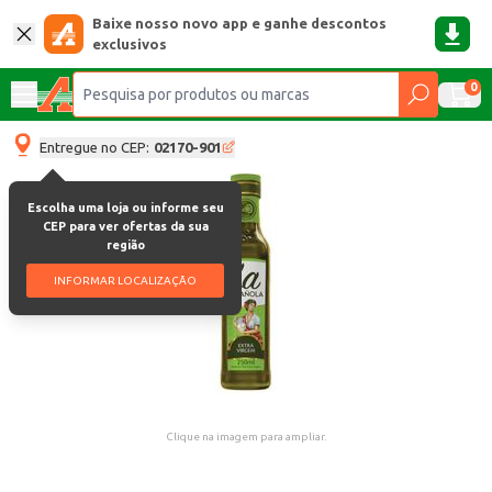
Baixe nosso novo app e ganhe descontos
exclusivos
0
Entregue no CEP:
02170-901
Escolha uma loja ou informe seu
CEP para ver ofertas da sua
região
INFORMAR LOCALIZAÇÃO
Clique na imagem para ampliar.