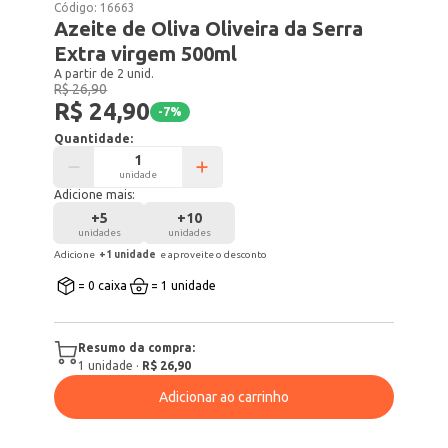
Código:
16663
Azeite de Oliva Oliveira da Serra
Extra virgem 500ml
A partir de 2 unid.
R$ 26,90
R$ 24,90
-
7
%
Quantidade:
unidade
Adicione mais:
+
5
+
10
unidades
unidades
Adicione
+
1
unidade
e aproveite o desconto
= 0 caixa
= 1 unidade
Resumo da compra:
1
unidade
·
R$ 26,90
Adicionar ao carrinho