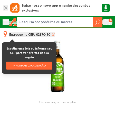
Baixe nosso novo app e ganhe descontos
exclusivos
0
Entregue no CEP:
02170-901
Escolha uma loja ou informe seu
CEP para ver ofertas da sua
região
INFORMAR LOCALIZAÇÃO
Clique na imagem para ampliar.