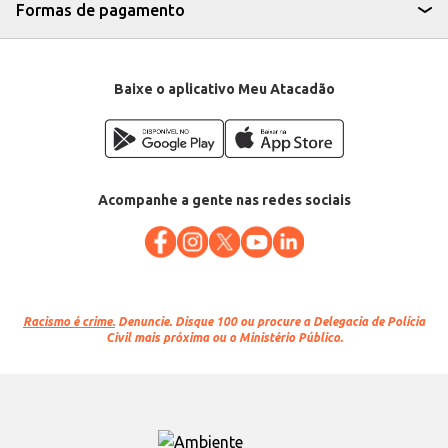
comércio. Sua procedência e características garantem um produto de
Formas de pagamento
confiança e bom rendimento.
Marca: Oliveira da Serra
Departamento: Mercearia
Categoria: Azeite
Conteúdo: 500ml
Baixe o aplicativo Meu Atacadão
EAN: 5601024122270
Acompanhe a gente nas redes sociais
Racismo é crime.
Denuncie. Disque 100 ou procure a Delegacia de Polícia
Civil mais próxima ou o Ministério Público.