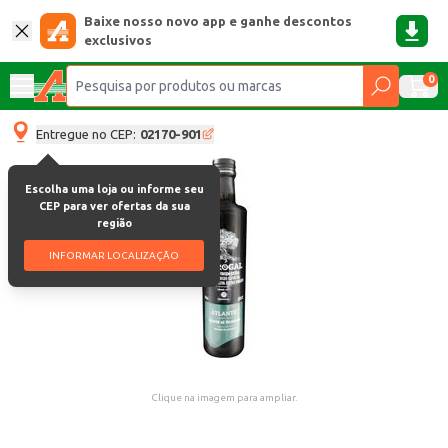
Baixe nosso novo app e ganhe descontos
exclusivos
0
Entregue no CEP:
02170-901
Escolha uma loja ou informe seu
CEP para ver ofertas da sua
região
INFORMAR LOCALIZAÇÃO
Clique na imagem para ampliar.