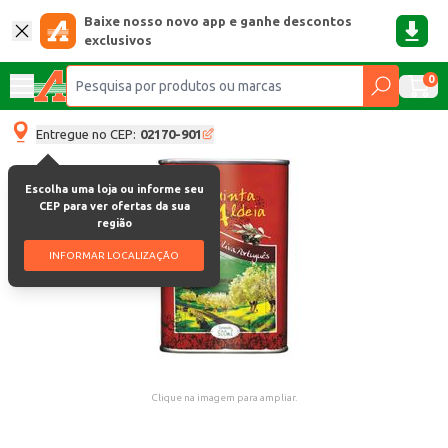
Baixe nosso novo app e ganhe descontos
exclusivos
0
Entregue no CEP:
02170-901
Escolha uma loja ou informe seu
CEP para ver ofertas da sua
região
INFORMAR LOCALIZAÇÃO
Clique na imagem para ampliar.