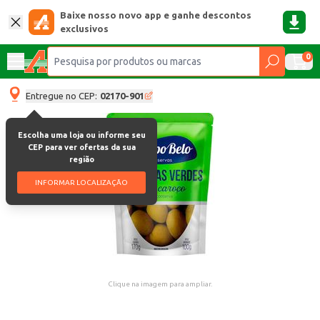
Baixe nosso novo app e ganhe descontos
exclusivos
0
Entregue no CEP:
02170-901
Escolha uma loja ou informe seu
CEP para ver ofertas da sua
região
INFORMAR LOCALIZAÇÃO
Clique na imagem para ampliar.