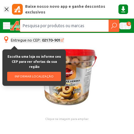
Baixe nosso novo app e ganhe descontos
exclusivos
0
Entregue no CEP:
02170-901
Escolha uma loja ou informe seu
CEP para ver ofertas da sua
região
INFORMAR LOCALIZAÇÃO
Clique na imagem para ampliar.