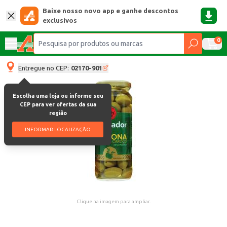
Baixe nosso novo app e ganhe descontos
exclusivos
0
Entregue no CEP:
02170-901
Escolha uma loja ou informe seu
CEP para ver ofertas da sua
região
INFORMAR LOCALIZAÇÃO
Clique na imagem para ampliar.