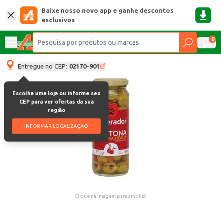
Baixe nosso novo app e ganhe descontos
exclusivos
0
Entregue no CEP:
02170-901
Escolha uma loja ou informe seu
CEP para ver ofertas da sua
região
INFORMAR LOCALIZAÇÃO
Clique na imagem para ampliar.