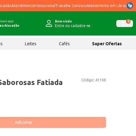
acadão
Atendimento
Institucional
Trabalhe Conosco
Atendimento em Libras
ixe o app
0
Bem-vindo
Entre ou cadastre-se
eu Atacadão
ês
Leites
Cafés
Super Ofertas
Código:
41168
Saborosas Fatiada
Adicionar