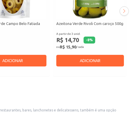
rde Campo Belo Fatiada
Azeitona Verde Rivoli Com caroço 500g
A partir de 3 unid.
R$ 14,70
-
8
%
R$ 15,90
ou
/ cada
ADICIONAR
ADICIONAR
e conservação do produto.