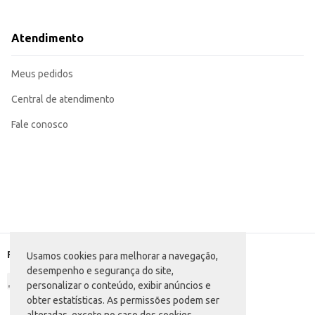
Incorpore em molhos e patês para adicionar sabor e textura.
Ideal para revenda em mercearias, supermercados e lojas de produtos aliment
A Azeitona Verde Saborosas Fatiada em balde de 2kg proporciona um bom cust
Atendimento
sabor em suas receitas.
Marca: Saborosas
Departamento: Mercearia
Meus pedidos
Categoria: Azeitona
Conteúdo: 2kg
EAN: 7898174852630
Central de atendimento
Fale conosco
Formas de pagamento
Usamos cookies para melhorar a navegação,
desempenho e segurança do site,
personalizar o conteúdo, exibir anúncios e
obter estatísticas. As permissões podem ser