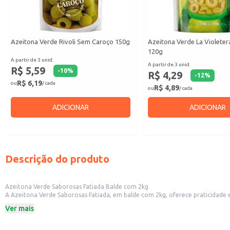
Azeitona Verde Rivoli Sem Caroço 150g
Azeitona Verde La Violeter
120g
A partir de 3 unid.
A partir de 3 unid.
R$ 5,59
-
10
%
R$ 4,29
-
12
%
R$ 6,19
ou
/ cada
R$ 4,89
ou
/ cada
ADICIONAR
ADICIONAR
Descrição do produto
Azeitona Verde Saborosas Fatiada Balde com 2kg
A Azeitona Verde Saborosas Fatiada, em balde com 2kg, oferece praticidade e rendimento para diversos usos. Ideal para estabelecimentos comerciais como re
Ver mais
Dicas de uso:
Sirva como acompanhamento em tábuas de frios e petiscos.
Utilize como ingrediente em saladas, pizzas e outros pratos.