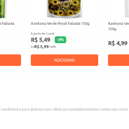
a Fatiada
Azeitona Verde Rivoli Fatiada 150g
Azeitona Ve
150g
A partir de 3 unid.
R$ 5,49
-
8
%
R$ 4,99
R$ 5,99
ou
/ cada
ADICIONAR
staurantes, bares, lanchonetes e delicatessens, também é uma opção
conveniente para uso doméstico em preparos de saladas, pizzas, petiscos e outros pratos. A embalagem em balde facilita o armazenamento 