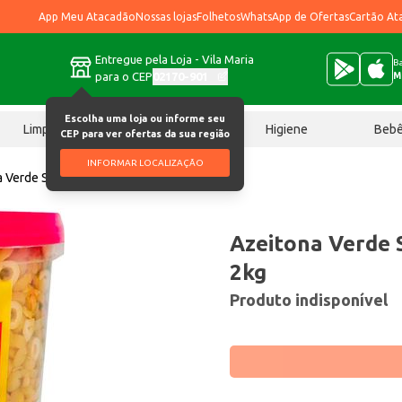
App Meu Atacadão
Nossas lojas
Folhetos
WhatsApp de Ofertas
Cartão At
Entregue pela Loja - Vila Maria
Ba
para o CEP
02170-901
M
Escolha uma loja ou informe seu
Limpeza
Chocolates
Higiene
Beb
CEP para ver ofertas da sua região
INFORMAR LOCALIZAÇÃO
 Verde Saborosas Fatiada 2kg
Azeitona Verde 
2kg
Produto indisponível