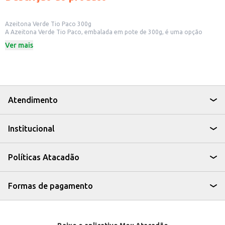
Azeitona Verde Tio Paco 300g
A Azeitona Verde Tio Paco, embalada em pote de 300g, é uma opção
versátil para quem busca praticidade e sabor. Ideal para consumo em casa,
Ver mais
em lanchonetes, bares e restaurantes, as azeitonas podem ser utilizadas de
diversas maneiras.
Dicas de Uso:
Adicione em pizzas e tortas salgadas.
Use em saladas para um toque especial.
Sirva como petisco em tábuas de frios.
Incremente molhos e patês.
Atendimento
A Azeitona Verde Tio Paco é uma escolha saborosa e prática para diversas
aplicações culinárias, agregando valor e sabor às suas receitas e ao seu
negócio.
Institucional
Políticas Atacadão
Formas de pagamento