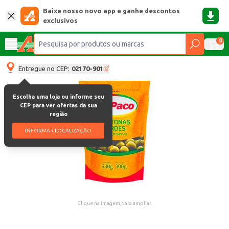
Baixe nosso novo app e ganhe descontos
exclusivos
0
Entregue no CEP:
02170-901
Escolha uma loja ou informe seu
CEP para ver ofertas da sua
região
INFORMAR LOCALIZAÇÃO
Clique na imagem para ampliar.