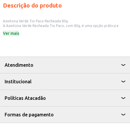
Descrição do produto
Azeitona Verde Tio Paco Recheada 80g
A Azeitona Verde Recheada Tio Paco, com 80g, é uma opção prática e
saborosa para quem busca um petisco ou ingrediente versátil. Ideal para
Ver mais
consumo imediato, ela pode ser utilizada em diversas receitas ou apreciada
sozinha.
Dicas de Uso:
Adicione em saladas para um toque especial.
Sirva como aperitivo em tábuas de frios.
Utilize como ingrediente em pizzas e tortas.
Combine com outros petiscos em momentos de descontração.
Atendimento
A Azeitona Verde Recheada Tio Paco é uma escolha saborosa e
conveniente para quem busca praticidade sem abrir mão do sabor.
Institucional
Políticas Atacadão
Formas de pagamento