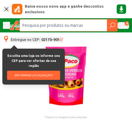
Baixe nosso novo app e ganhe descontos
exclusivos
0
Entregue no CEP:
02170-901
Escolha uma loja ou informe seu
CEP para ver ofertas da sua
região
INFORMAR LOCALIZAÇÃO
Clique na imagem para ampliar.