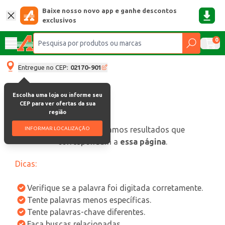
Baixe nosso novo app e ganhe descontos
exclusivos
0
Entregue no CEP:
02170-901
Escolha uma loja ou informe seu
CEP para ver ofertas da sua
região
oops, não encontramos resultados que
INFORMAR LOCALIZAÇÃO
correspondam a
essa página
.
Dicas:
Verifique se a palavra foi digitada corretamente.
Tente palavras menos específicas.
Tente palavras-chave diferentes.
Faça buscas relacionadas.