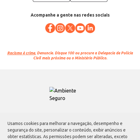
Acompanhe a gente nas redes sociais
Racismo é crime.
Denuncie. Disque 100 ou procure a Delegacia de Polícia
Civil mais próxima ou o Ministério Público.
Atacadão S.A.
Usamos cookies para melhorar a navegação, desempenho e
Avenida Morvan Dias de Figueiredo, 6169, Vila Maria, São Paulo - SP | CEP
segurança do site, personalizar o conteúdo, exibir anúncios e
02170-901 | CNPJ: 75.315.333/0001-09
obter estatísticas. As permissões podem ser alteradas, exceto