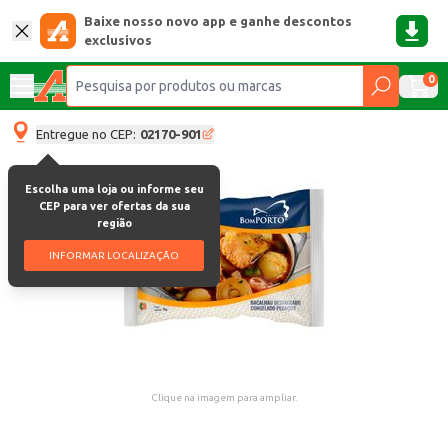
Baixe nosso novo app e ganhe descontos
exclusivos
0
Entregue no CEP:
02170-901
Escolha uma loja ou informe seu
CEP para ver ofertas da sua
região
INFORMAR LOCALIZAÇÃO
Clique na imagem para ampliar.