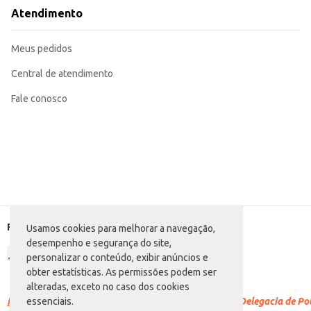
Ideal para preparo de pratos tradicionais de bacalhau, como bacalhau à Gomes 
Atendimento
Pode ser utilizado em porções individuais ou para grandes preparações.
Recomendamos seguir as instruções de preparo adequadas para garantir o me
O Bacalhau em Peça Bom Porto Salgado oferece praticidade e sabor, atende
Meus pedidos
rendimento e facilita o controle de estoque.
Central de atendimento
Fale conosco
Formas de pagamento
Usamos cookies para melhorar a navegação,
desempenho e segurança do site,
personalizar o conteúdo, exibir anúncios e
obter estatísticas. As permissões podem ser
alteradas, exceto no caso dos cookies
Racismo é crime.
Denuncie. Disque 100 ou procure a Delegacia de Polí
essenciais.