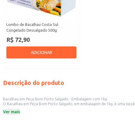
Lombo de Bacalhau Costa Sul
Congelado Dessalgado 500g
R$ 72,90
ADICIONAR
Descrição do produto
Bacalhau em Peça Bom Porto Salgado - Embalagem com 1kg
O Bacalhau em Peça Bom Porto Salgado, em embalagem de 1kg, é uma opção pr
de bacalhau. Sua apresentação em pedaços facilita o preparo e o armazena
Ver mais
Marca: Porto
Peso: 1kg
Tipo: Bacalhau em pedaços
Salgado
Dicas de Uso: