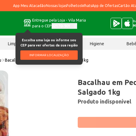
App Meu Atacadão
Nossas lojas
Folhetos
WhatsApp de Ofertas
Cartão At
Entregue pela Loja - Vila Maria
Ba
para o CEP
02170-901
M
Escolha uma loja ou informe seu
Limpeza
Chocolates
Higiene
Beb
CEP para ver ofertas da sua região
INFORMAR LOCALIZAÇÃO
u
Bacalhau em Pedaço Bom Porto Salgado 1kg
Bacalhau em Pe
Salgado 1kg
Produto indisponível