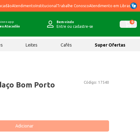
acadão
Atendimento
Institucional
Trabalhe Conosco
Atendimento em Libras
ixe o app
0
Bem-vindo
Entre ou cadastre-se
eu Atacadão
ês
Leites
Cafés
Super Ofertas
Código:
17540
daço Bom Porto
Adicionar