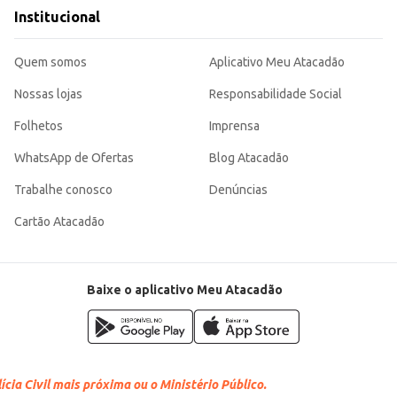
de Sá, bacalhau espiritual e outras receitas.
Institucional
lhor resultado.
ndo às necessidades de estabelecimentos comerciais que buscam ingredientes 
Quem somos
Aplicativo Meu Atacadão
Nossas lojas
Responsabilidade Social
Folhetos
Imprensa
WhatsApp de Ofertas
Blog Atacadão
Trabalhe conosco
Denúncias
Cartão Atacadão
Baixe o aplicativo Meu Atacadão
cia Civil mais próxima ou o Ministério Público.