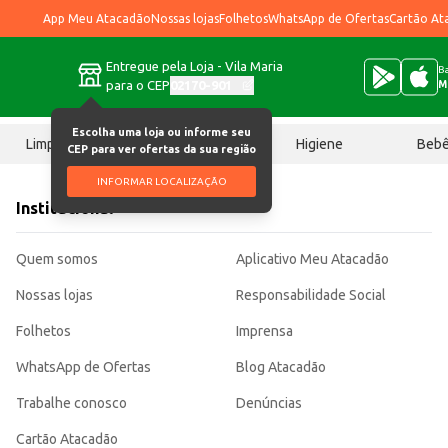
App Meu Atacadão
Nossas lojas
Folhetos
WhatsApp de Ofertas
Cartão At
Entregue pela Loja - Vila Maria
Ba
para o CEP
02170-901
M
Escolha uma loja ou informe seu
Limpeza
Chocolates
Higiene
Beb
CEP para ver ofertas da sua região
INFORMAR LOCALIZAÇÃO
Institucional
Quem somos
Aplicativo Meu Atacadão
Nossas lojas
Responsabilidade Social
Folhetos
Imprensa
WhatsApp de Ofertas
Blog Atacadão
Trabalhe conosco
Denúncias
Cartão Atacadão