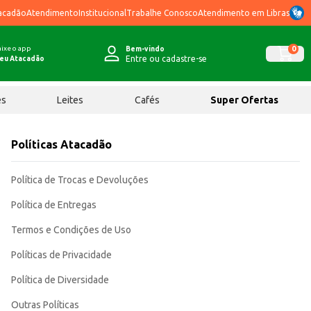
acadão
Atendimento
Institucional
Trabalhe Conosco
Atendimento em Libras
ixe o app
0
Bem-vindo
Entre ou cadastre-se
eu Atacadão
ês
Leites
Cafés
Super Ofertas
Políticas Atacadão
Política de Trocas e Devoluções
Política de Entregas
Termos e Condições de Uso
Políticas de Privacidade
Política de Diversidade
Outras Políticas