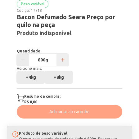
Peso variável
Código:
17718
Bacon Defumado Seara Preço por
quilo na peça
Produto indisponível
Quantidade:
Adicione mais:
+
4kg
+
8kg
Resumo da compra:
R$ 0,00
Adicionar ao carrinho
Produto de peso variável
O peso aproximado de cada unidade é
800g
. Por ser um