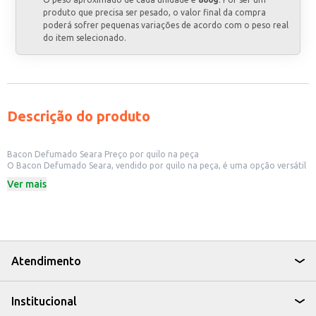
produto que precisa ser pesado, o valor final da compra
poderá sofrer pequenas variações de acordo com o peso real
do item selecionado.
Descrição do produto
Bacon Defumado Seara Preço por quilo na peça
O Bacon Defumado Seara, vendido por quilo na peça, é uma opção versátil
para diversos estabelecimentos comerciais. Sua apresentação em peça
Ver mais
permite flexibilidade no corte e porcionamento, atendendo às
necessidades específicas de cada negócio. É ideal para restaurantes, bares,
hotéis, e também para estabelecimentos que trabalham com produtos
alimentícios e desejam oferecer um produto de qualidade a seus clientes.
Dicas de uso:
Pode ser utilizado em lanches, como sanduíches e hambúrgueres.
Serve como ingrediente principal em pratos como bacon com ovos e
Atendimento
saladas.
Ideal para preparo de acompanhamentos, como farofa de bacon.
Perfeito para revenda em açougues, supermercados e lojas de produtos
Institucional
alimentícios.
O Bacon Defumado Seara, comercializado por quilo, oferece praticidade e