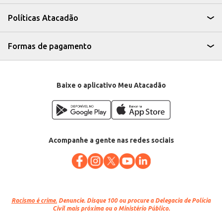
rendimento para o seu negócio, permitindo o controle de custos e a oferta
de um produto conhecido e apreciado pelo público. Sua qualidade e o
Políticas Atacadão
processo de defumação garantem um sabor característico e apreciado.
Marca: Seara
Departamento: Carnes, aves e peixes
Categoria: Bacon
Formas de pagamento
EAN: 18558
Venda: Por quilo na peça
Baixe o aplicativo Meu Atacadão
Acompanhe a gente nas redes sociais
Racismo é crime.
Denuncie. Disque 100 ou procure a Delegacia de Polícia
Civil mais próxima ou o Ministério Público.