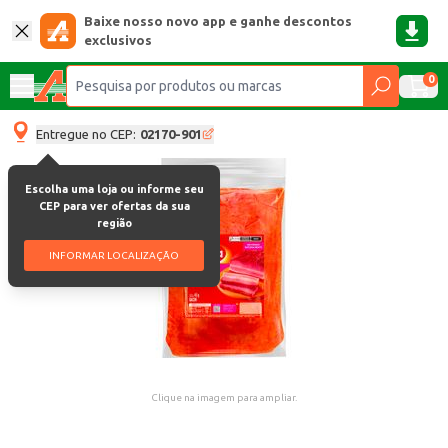
Baixe nosso novo app e ganhe descontos
exclusivos
0
Entregue no CEP:
02170-901
Escolha uma loja ou informe seu
CEP para ver ofertas da sua
região
INFORMAR LOCALIZAÇÃO
Clique na imagem para ampliar.