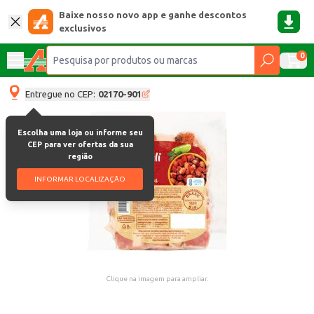
Baixe nosso novo app e ganhe descontos
exclusivos
0
Entregue no CEP:
02170-901
Escolha uma loja ou informe seu
CEP para ver ofertas da sua
região
INFORMAR LOCALIZAÇÃO
Clique na imagem para ampliar.