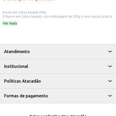
Bacon em Cubos Saudali 200g
O Bacon em Cubos Saudali, com embalagem de 200g, é uma opção prática
para adicionar sabor e versatilidade às suas receitas. Ideal para quem busca
Ver mais
praticidade no preparo de pratos saborosos, o bacon em cubos já vem
pronto para uso, economizando tempo na cozinha.
Dicas de Uso:
Adicione a omeletes e ovos mexidos para um café da manhã reforçado.
Use em massas, risotos e saladas, agregando um toque defumado.
Perfeito para pizzas caseiras e lanches.
Ideal para estabelecimentos comerciais como restaurantes e lanchonetes.
Atendimento
Com o Bacon em Cubos Saudali, você tem a praticidade de um produto de
qualidade, pronto para transformar suas refeições com sabor e eficiência.
Institucional
Políticas Atacadão
Formas de pagamento