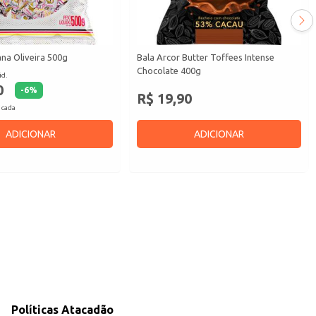
na Oliveira 500g
Bala Arcor Butter Toffees Intense
Chocolate 400g
id.
0
-
6
%
R$ 19,90
 cada
ADICIONAR
ADICIONAR
Políticas Atacadão