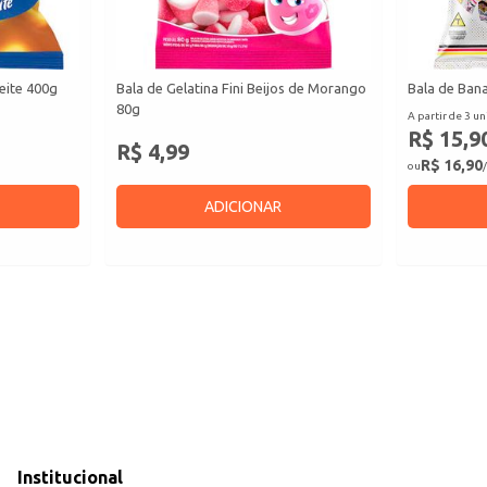
eite 400g
Bala de Gelatina Fini Beijos de Morango
Bala de Bana
80g
A partir de 3 un
R$ 15,9
R$ 4,99
R$ 16,90
ou
/
ADICIONAR
Institucional