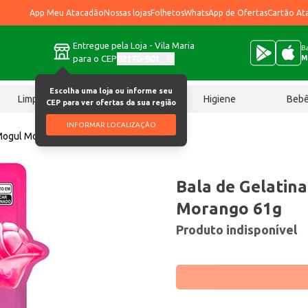
App Meu Atacadão
Nossas lojas
Folhetos
WhatsApp de Ofertas
Cartão At
Entregue pela Loja - Vila Maria
Ba
para o CEP
02170-901
M
Escolha uma loja ou informe seu
Limpeza
Chocolates
Higiene
Beb
CEP para ver ofertas da sua região
INFORMAR LOCALIZAÇÃO
 Mogul Morango 61g
Bala de Gelatin
Morango 61g
Produto indisponível