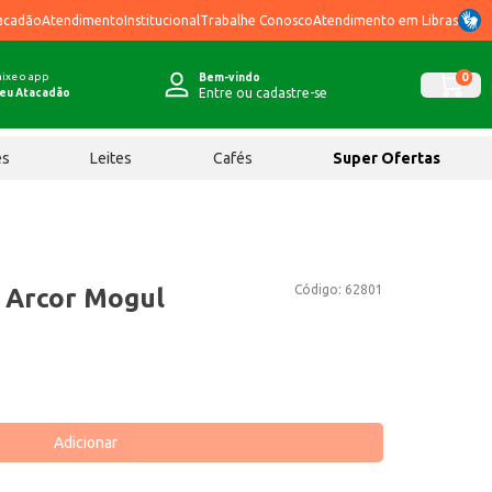
acadão
Atendimento
Institucional
Trabalhe Conosco
Atendimento em Libras
ixe o app
0
Bem-vindo
Entre ou cadastre-se
eu Atacadão
ês
Leites
Cafés
Super Ofertas
Código:
62801
a Arcor Mogul
Adicionar