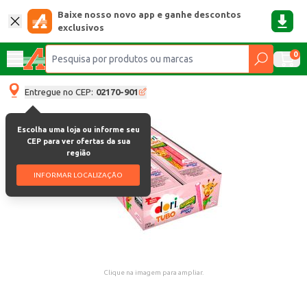
Baixe nosso novo app e ganhe descontos
exclusivos
0
Entregue no CEP:
02170-901
Escolha uma loja ou informe seu
CEP para ver ofertas da sua
região
INFORMAR LOCALIZAÇÃO
Clique na imagem para ampliar.