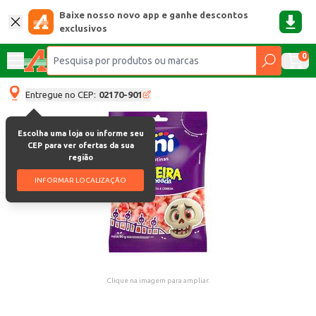
Baixe nosso novo app e ganhe descontos
exclusivos
0
Entregue no CEP:
02170-901
Escolha uma loja ou informe seu
CEP para ver ofertas da sua
região
INFORMAR LOCALIZAÇÃO
Clique na imagem para ampliar.