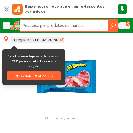
Baixe nosso novo app e ganhe descontos
exclusivos
0
Entregue no CEP:
02170-901
Escolha uma loja ou informe seu
CEP para ver ofertas da sua
região
INFORMAR LOCALIZAÇÃO
Clique na imagem para ampliar.