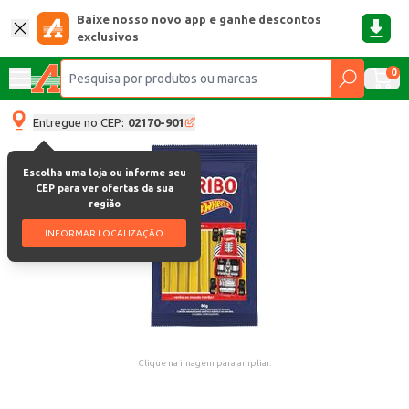
Baixe nosso novo app e ganhe descontos
exclusivos
0
Entregue no CEP:
02170-901
Escolha uma loja ou informe seu
CEP para ver ofertas da sua
região
INFORMAR LOCALIZAÇÃO
Clique na imagem para ampliar.