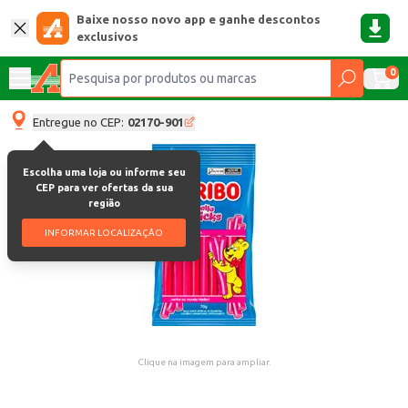
Baixe nosso novo app e ganhe descontos
exclusivos
0
Entregue no CEP:
02170-901
Escolha uma loja ou informe seu
CEP para ver ofertas da sua
região
INFORMAR LOCALIZAÇÃO
Clique na imagem para ampliar.