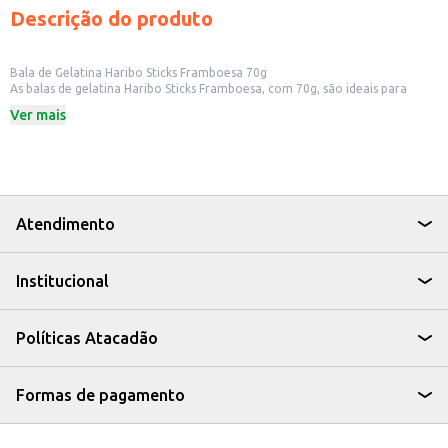
Descrição do produto
Bala de Gelatina Haribo Sticks Framboesa 70g
As balas de gelatina Haribo Sticks Framboesa, com 70g, são ideais para
quem busca um doce saboroso e prático. Perfeitas para ter sempre à mão,
Ver mais
seja em casa, no trabalho ou para revenda em pequenos comércios.
Dicas de Uso:
Ideal para lanches rápidos e para compartilhar.
Uma ótima opção para festas e eventos.
Perfeitas para compor cestas de presentes.
As balas de gelatina Haribo Sticks Framboesa são uma escolha saborosa e
versátil para diversas ocasiões, oferecendo um toque de doçura e
Atendimento
praticidade para o seu dia a dia.
Institucional
Políticas Atacadão
Formas de pagamento