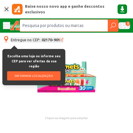
Baixe nosso novo app e ganhe descontos
exclusivos
0
Entregue no CEP:
02170-901
Escolha uma loja ou informe seu
CEP para ver ofertas da sua
região
INFORMAR LOCALIZAÇÃO
Clique na imagem para ampliar.