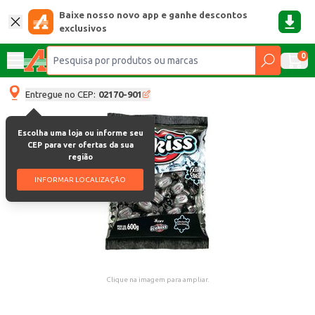
Baixe nosso novo app e ganhe descontos
exclusivos
0
Entregue no CEP:
02170-901
Escolha uma loja ou informe seu
CEP para ver ofertas da sua
região
INFORMAR LOCALIZAÇÃO
Clique na imagem para ampliar.