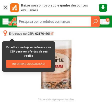
Baixe nosso novo app e ganhe descontos
exclusivos
0
Entregue no CEP:
02170-901
Escolha uma loja ou informe seu
CEP para ver ofertas da sua
região
INFORMAR LOCALIZAÇÃO
Clique na imagem para ampliar.