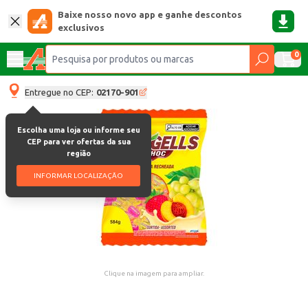
Baixe nosso novo app e ganhe descontos
exclusivos
0
Entregue no CEP:
02170-901
Escolha uma loja ou informe seu
CEP para ver ofertas da sua
região
INFORMAR LOCALIZAÇÃO
Clique na imagem para ampliar.