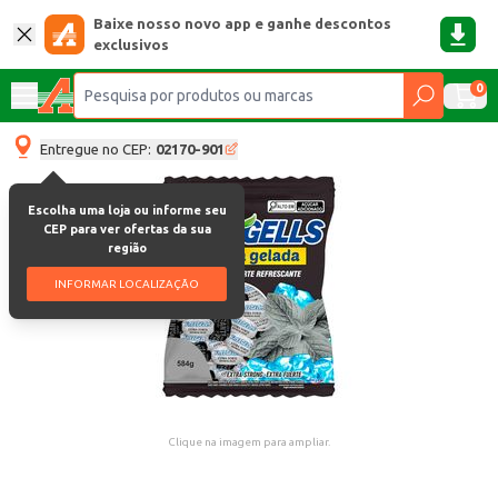
Baixe nosso novo app e ganhe descontos
exclusivos
0
Entregue no CEP:
02170-901
Escolha uma loja ou informe seu
CEP para ver ofertas da sua
região
INFORMAR LOCALIZAÇÃO
Clique na imagem para ampliar.