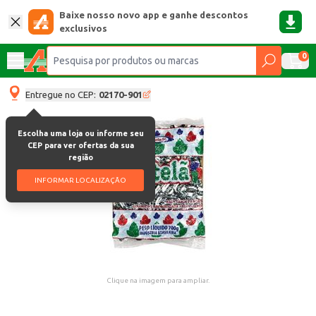
Baixe nosso novo app e ganhe descontos
exclusivos
0
Entregue no CEP:
02170-901
Escolha uma loja ou informe seu
CEP para ver ofertas da sua
região
INFORMAR LOCALIZAÇÃO
Clique na imagem para ampliar.