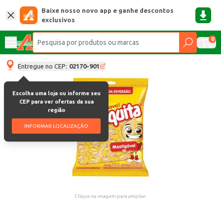
Baixe nosso novo app e ganhe descontos
exclusivos
0
Entregue no CEP:
02170-901
Escolha uma loja ou informe seu
CEP para ver ofertas da sua
região
INFORMAR LOCALIZAÇÃO
Clique na imagem para ampliar.