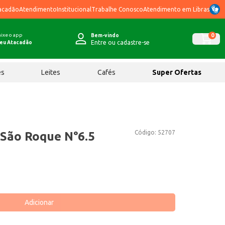
acadão
Atendimento
Institucional
Trabalhe Conosco
Atendimento em Libras
ixe o app
0
Bem-vindo
Entre ou cadastre-se
eu Atacadão
ês
Leites
Cafés
Super Ofertas
Código:
52707
 São Roque N°6.5
Adicionar