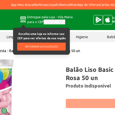
App Meu Atacadão
Nossas lojas
Folhetos
WhatsApp de Ofertas
Cartão At
Entregue pela Loja - Vila Maria
Ba
para o CEP
02170-901
M
Escolha uma loja ou informe seu
Limpeza
Chocolates
Higiene
Beb
CEP para ver ofertas da sua região
INFORMAR LOCALIZAÇÃO
esta
Balão Liso Basic São Roque N°6.5 Rosa 50 un
Balão Liso Basic
Rosa 50 un
Produto indisponível