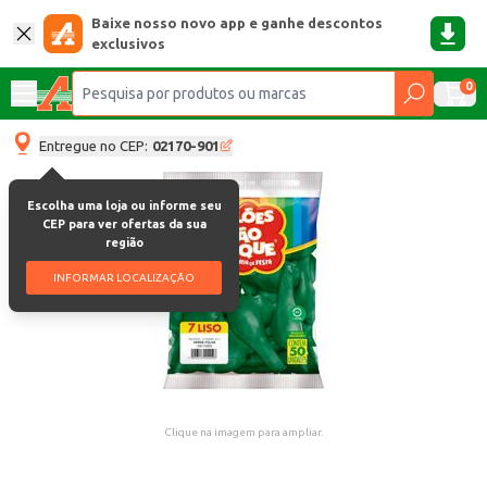
Baixe nosso novo app e ganhe descontos
exclusivos
0
Entregue no CEP:
02170-901
Escolha uma loja ou informe seu
CEP para ver ofertas da sua
região
INFORMAR LOCALIZAÇÃO
Clique na imagem para ampliar.