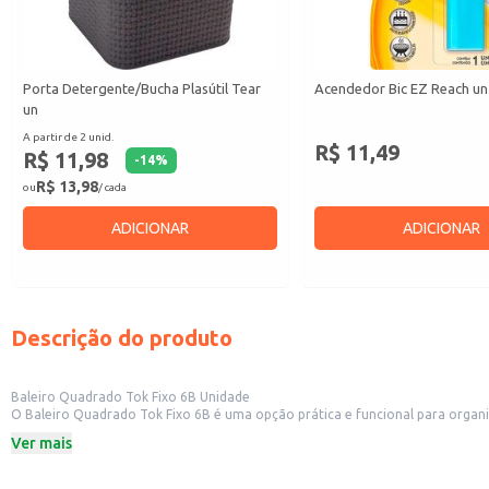
Porta Detergente/Bucha Plasútil Tear
Acendedor Bic EZ Reach un
un
A partir de 2 unid.
R$ 11,49
R$ 11,98
-
14
%
R$ 13,98
ou
/ cada
ADICIONAR
ADICIONAR
Descrição do produto
Baleiro Quadrado Tok Fixo 6B Unidade
O Baleiro Quadrado Tok Fixo 6B é uma opção prática e funcional para organizar e armazenar balas, doces e outros pequenos itens. 
versatilidade do produto permite seu uso em diferentes contextos, desde es
Ver mais
Dicas de uso:
Ideal para exposição e venda de doces em balcões de lojas e padarias.
Perfeito para organizar balas e doces em casa, mantendo-os acessíveis e pro