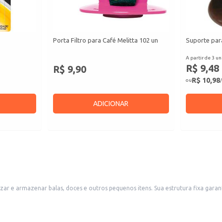
Porta Filtro para Café Melitta 102 un
Suporte para
A partir de 3 un
R$ 9,48
R$ 9,90
R$ 10,98
ou
/
ADICIONAR
Sua estrutura fixa garante estabilidade e segurança, ideal para uso em diversos ambientes. A
tabelecimentos comerciais como padarias e confeitarias até uso doméstico em c
tegidos.