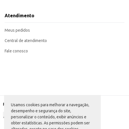
Pode ser utilizado em buffets de festas para facilitar o acesso a guloseimas.
Funcional para uso em cozinhas, mantendo os doces organizados e à mão.
O Baleiro Quadrado Tok Fixo 6B oferece uma solução simples e eficiente para
Atendimento
design funcional garantem durabilidade e eficiência.
Marca: Tok
Departamento: Utilidades domésticas
Meus pedidos
Categoria: Demais acessórios para cozinha
EAN: 22816995
Central de atendimento
Fale conosco
Formas de pagamento
Usamos cookies para melhorar a navegação,
desempenho e segurança do site,
personalizar o conteúdo, exibir anúncios e
obter estatísticas. As permissões podem ser