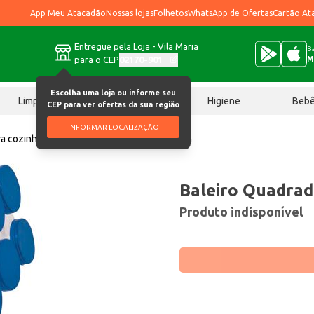
App Meu Atacadão
Nossas lojas
Folhetos
WhatsApp de Ofertas
Cartão At
Entregue pela Loja - Vila Maria
Ba
para o CEP
02170-901
M
Escolha uma loja ou informe seu
Limpeza
Chocolates
Higiene
Beb
CEP para ver ofertas da sua região
INFORMAR LOCALIZAÇÃO
ra cozinha
Baleiro Quadrado Tok Fixo 6B un
Baleiro Quadrad
Produto indisponível