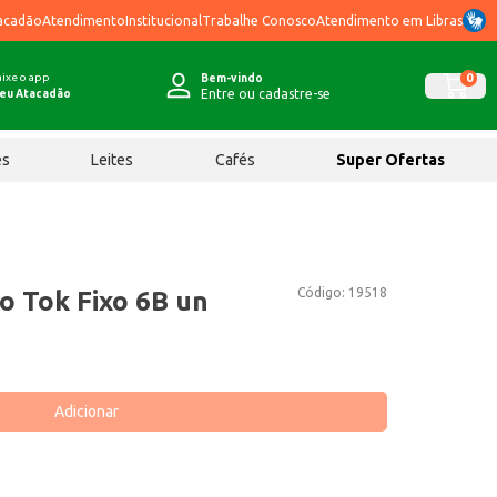
acadão
Atendimento
Institucional
Trabalhe Conosco
Atendimento em Libras
ixe o app
0
Bem-vindo
Entre ou cadastre-se
eu Atacadão
ês
Leites
Cafés
Super Ofertas
Código:
19518
o Tok Fixo 6B un
Adicionar