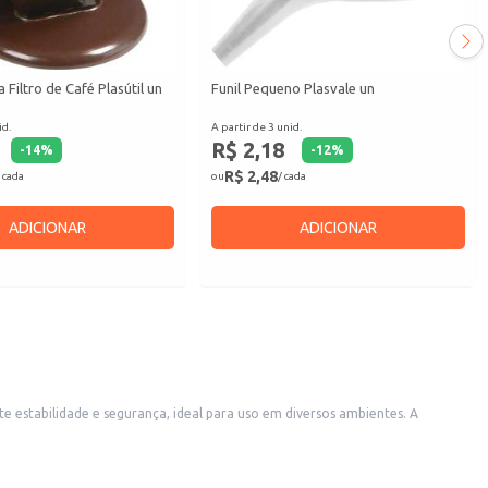
 Filtro de Café Plasútil un
Funil Pequeno Plasvale un
id.
A partir de 3 unid.
R$ 2,18
-
14
%
-
12
%
R$ 2,48
 cada
ou
/ cada
ADICIONAR
ADICIONAR
ozinhas e mesas de lanches.