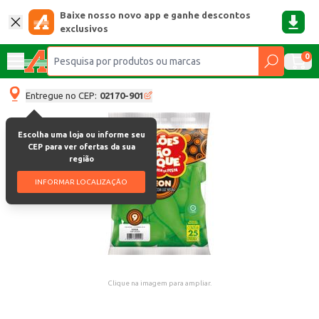
Baixe nosso novo app e ganhe descontos
exclusivos
0
Entregue no CEP:
02170-901
Escolha uma loja ou informe seu
CEP para ver ofertas da sua
região
INFORMAR LOCALIZAÇÃO
Clique na imagem para ampliar.