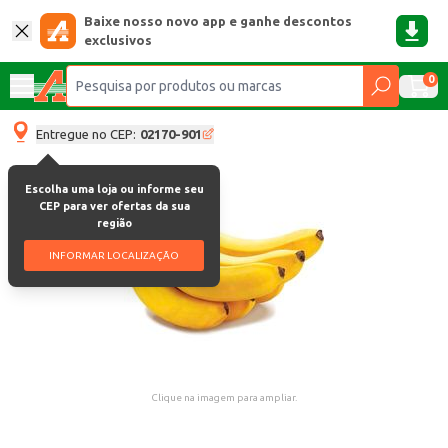
Baixe nosso novo app e ganhe descontos
exclusivos
0
Entregue no CEP:
02170-901
Escolha uma loja ou informe seu
CEP para ver ofertas da sua
região
INFORMAR LOCALIZAÇÃO
Clique na imagem para ampliar.