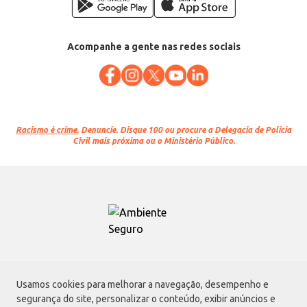
Acompanhe a gente nas redes sociais
Racismo é crime.
Denuncie. Disque 100 ou procure a Delegacia de Polícia
Civil mais próxima ou o Ministério Público.
Atacadão S.A.
Usamos cookies para melhorar a navegação, desempenho e
Avenida Morvan Dias de Figueiredo, 6169, Vila Maria, São Paulo - SP | CEP
segurança do site, personalizar o conteúdo, exibir anúncios e
02170-901 | CNPJ: 75.315.333/0001-09