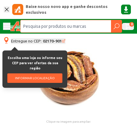
Baixe nosso novo app e ganhe descontos
exclusivos
0
Entregue no CEP:
02170-901
Escolha uma loja ou informe seu
CEP para ver ofertas da sua
região
INFORMAR LOCALIZAÇÃO
Clique na imagem para ampliar.