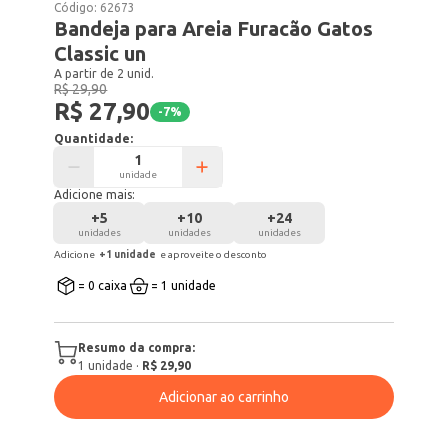
Código:
62673
Bandeja para Areia Furacão Gatos
Classic un
A partir de 2 unid.
R$ 29,90
R$ 27,90
-
7
%
Quantidade:
unidade
Adicione mais:
+
5
+
10
+
24
unidades
unidades
unidades
Adicione
+
1
unidade
e aproveite o desconto
= 0 caixa
= 1 unidade
Resumo da compra:
1
unidade
·
R$ 29,90
Adicionar ao carrinho