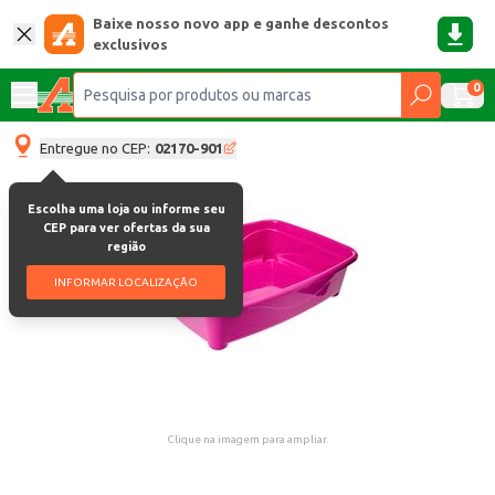
Baixe nosso novo app e ganhe descontos
exclusivos
0
Entregue no CEP:
02170-901
Escolha uma loja ou informe seu
CEP para ver ofertas da sua
região
INFORMAR LOCALIZAÇÃO
Clique na imagem para ampliar.