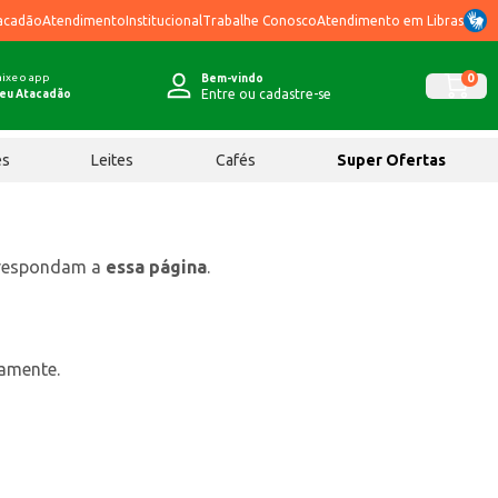
acadão
Atendimento
Institucional
Trabalhe Conosco
Atendimento em Libras
ixe o app
0
Bem-vindo
Entre ou cadastre-se
eu Atacadão
ês
Leites
Cafés
Super Ofertas
rrespondam a
essa página
.
tamente.