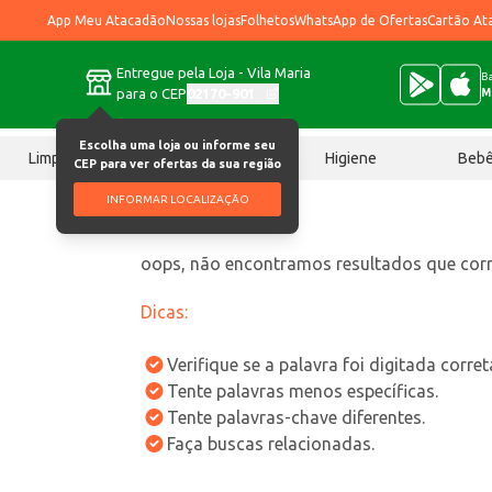
App Meu Atacadão
Nossas lojas
Folhetos
WhatsApp de Ofertas
Cartão At
Entregue pela Loja - Vila Maria
Ba
para o CEP
02170-901
M
Escolha uma loja ou informe seu
Limpeza
Chocolates
Higiene
Beb
CEP para ver ofertas da sua região
INFORMAR LOCALIZAÇÃO
oops, não encontramos resultados que co
Dicas:
Verifique se a palavra foi digitada corre
Tente palavras menos específicas.
Tente palavras-chave diferentes.
Faça buscas relacionadas.