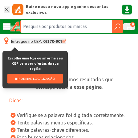
Baixe nosso novo app e ganhe descontos
exclusivos
0
Entregue no CEP:
02170-901
Escolha uma loja ou informe seu
CEP para ver ofertas da sua
região
oops, não encontramos resultados que
INFORMAR LOCALIZAÇÃO
correspondam a
essa página
.
Dicas:
Verifique se a palavra foi digitada corretamente.
Tente palavras menos específicas.
Tente palavras-chave diferentes.
Faça buscas relacionadas.