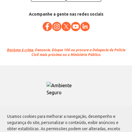
Acompanhe a gente nas redes sociais
Racismo é crime.
Denuncie. Disque 100 ou procure a Delegacia de Polícia
Civil mais próxima ou o Ministério Público.
Atacadão S.A.
Usamos cookies para melhorar a navegação, desempenho e
Avenida Morvan Dias de Figueiredo, 6169, Vila Maria, São Paulo - SP | CEP
segurança do site, personalizar o conteúdo, exibir anúncios e
02170-901 | CNPJ: 75.315.333/0001-09
obter estatísticas. As permissões podem ser alteradas, exceto