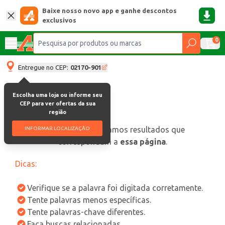
Baixe nosso novo app e ganhe descontos
exclusivos
0
Entregue no CEP:
02170-901
Escolha uma loja ou informe seu
CEP para ver ofertas da sua
região
oops, não encontramos resultados que
INFORMAR LOCALIZAÇÃO
correspondam a
essa página
.
Dicas:
Verifique se a palavra foi digitada corretamente.
Tente palavras menos específicas.
Tente palavras-chave diferentes.
Faça buscas relacionadas.