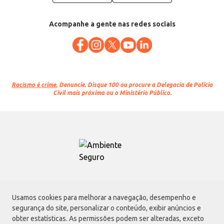
Acompanhe a gente nas redes sociais
Racismo é crime.
Denuncie. Disque 100 ou procure a Delegacia de Polícia
Civil mais próxima ou o Ministério Público.
Atacadão S.A.
Usamos cookies para melhorar a navegação, desempenho e
Avenida Morvan Dias de Figueiredo, 6169, Vila Maria, São Paulo - SP | CEP
segurança do site, personalizar o conteúdo, exibir anúncios e
02170-901 | CNPJ: 75.315.333/0001-09
obter estatísticas. As permissões podem ser alteradas, exceto