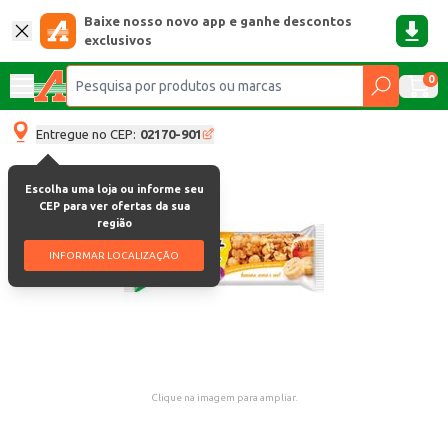
Baixe nosso novo app e ganhe descontos
exclusivos
0
Entregue no CEP:
02170-901
Escolha uma loja ou informe seu
CEP para ver ofertas da sua
região
INFORMAR LOCALIZAÇÃO
Clique na imagem para ampliar.