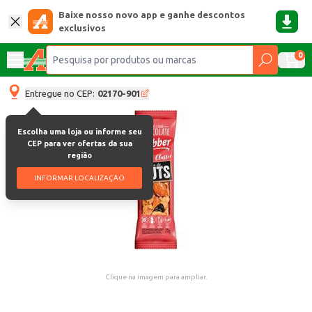
Baixe nosso novo app e ganhe descontos
exclusivos
0
Entregue no CEP:
02170-901
Escolha uma loja ou informe seu
CEP para ver ofertas da sua
região
INFORMAR LOCALIZAÇÃO
Clique na imagem para ampliar.